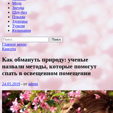
Мода
Звезды
Шоу-биз
Показы
Здоровье
Туризм
Кулинария
Найти:
Главное меню
Красота
Как обмануть природу: ученые
назвали методы, которые помогут
спать в освещенном помещении
24.05.2019
-
от
admin