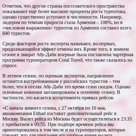
Отметим, что другие страны постсоветского пространства
показывают ещё более высокие проценты роста турпотока,
однако существенно уступают в численности. Например,
лидером по темпам прироста стала Армения – 108%, но в
«числовом выражении» турпоток из Армении составил всего
840 туристов.
Среди факторов роста эксперты называют, во-первых,
продолжающийся эффект отмены виз. Кроме того, в зимнем
сезоне в эмират Абу-Даби впервые была поставлена чартерная
программа туроператором Coral Travel, что также сказалось на
спросе.
В летнем сезоне, по оценкам экспертов, направление
останется востребованным у российских туристов – тем
более, что в отелях Абу-Даби это время сезон скидок. Однако
основные новинки запланированы к осеннему сезону. В
частности, это касается ассортимента прямых рейсов.
«С начала зимнего сезона, с 27 октября по 10 мая,
авиакомпания Etihad поставит дополнительный рейс в
Москву. Вылет рейса из Москвы будет осуществляться в 23:35
с прибытием в 05:55. При подборе времени рейса мы
ориентировались в том числе и на туроператоров, которые
говорят, что для программ это удобное время вылета.