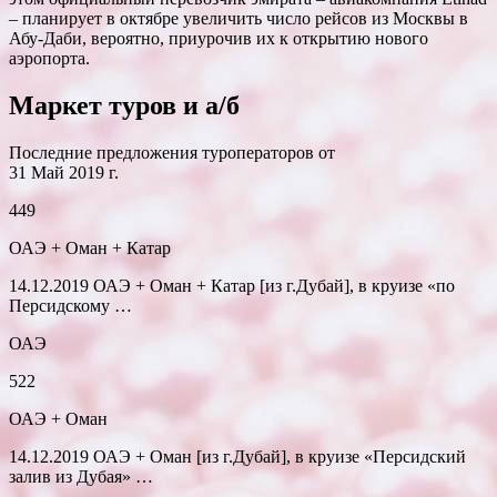
– планирует в октябре увеличить число рейсов из Москвы в
Абу-Даби, вероятно, приурочив их к открытию нового
аэропорта.
Маркет туров и а/б
Последние предложения туроператоров от
31 Май 2019 г.
449
ОАЭ + Оман + Катар
14.12.2019 ОАЭ + Оман + Катар [из г.Дубай], в круизе «по
Персидскому …
ОАЭ
522
ОАЭ + Оман
14.12.2019 ОАЭ + Оман [из г.Дубай], в круизе «Персидский
залив из Дубая» …