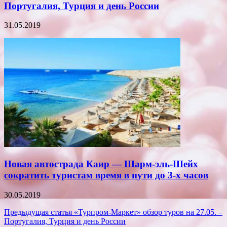
Португалия, Турция и день России
31.05.2019
Новая автострада Каир — Шарм-эль-Шейх
сократить туристам время в пути до 3-х часов
30.05.2019
Навигация
Предыдущая статья
«Турпром-Маркет» обзор туров на 27.05. –
Португалия, Турция и день России