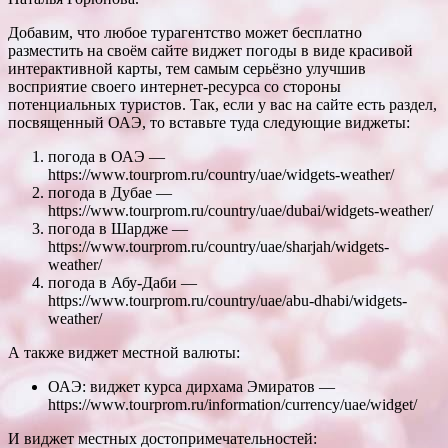
Добавим, что любое турагентство может бесплатно
разместить на своём сайте виджет погоды в виде красивой
интерактивной карты, тем самым серьёзно улучшив
восприятие своего интернет-ресурса со стороны
потенциальных туристов. Так, если у вас на сайте есть раздел,
посвященный ОАЭ, то вставьте туда следующие виджеты:
погода в ОАЭ —
https://www.tourprom.ru/country/uae/widgets-weather/
погода в Дубае —
https://www.tourprom.ru/country/uae/dubai/widgets-weather/
погода в Шардже —
https://www.tourprom.ru/country/uae/sharjah/widgets-
weather/
погода в Абу-Даби —
https://www.tourprom.ru/country/uae/abu-dhabi/widgets-
weather/
А также виджет местной валюты:
ОАЭ: виджет курса дирхама Эмиратов —
https://www.tourprom.ru/information/currency/uae/widget/
И виджет местных достопримечательностей: