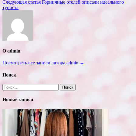
по
Следующая статья
Горничные отелей описали идеального
записям
туриста
О admin
Посмотреть все записи автора admin →
Поиск
Найти:
Новые записи