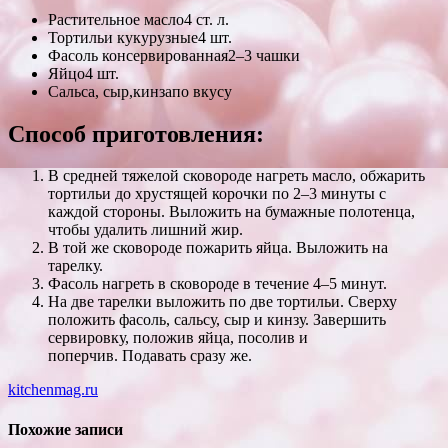
Растительное масло4 ст. л.
Тортильи кукурузные4 шт.
Фасоль консервированная2–3 чашки
Яйцо4 шт.
Сальса, сыр,кинзапо вкусу
Способ приготовления:
В средней тяжелой сковороде нагреть масло, обжарить
тортильи до хрустящей корочки по 2–3 минуты с
каждой стороны. Выложить на бумажные полотенца,
чтобы удалить лишний жир.
В той же сковороде пожарить яйца. Выложить на
тарелку.
Фасоль нагреть в сковороде в течение 4–5 минут.
На две тарелки выложить по две тортильи. Сверху
положить фасоль, сальсу, сыр и кинзу. Завершить
сервировку, положив яйца, посолив и
поперчив. Подавать сразу же.
kitchenmag.ru
Похожие записи