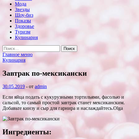
Мода
Звезды
Шоу-биз
Показы
Здоровье
Туризм
Кулинария
Найти:
Главное меню
Кулинария
Завтрак по-мексикански
30.05.2019
-
от
admin
Если яйца подать с кукурузными тортильями, фасолью и
сальсой, то самый простой завтрак станет мексиканским.
Добавьте кинзу и сыр для гарнира и наслаждайтесь.Olga
Ингредиенты: