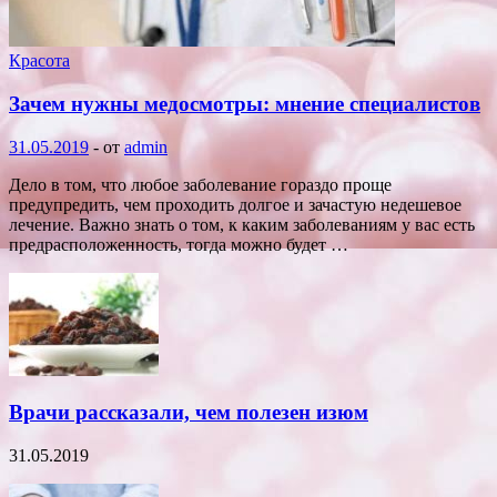
Красота
Зачем нужны медосмотры: мнение специалистов
31.05.2019
-
от
admin
Дело в том, что любое заболевание гораздо проще
предупредить, чем проходить долгое и зачастую недешевое
лечение. Важно знать о том, к каким заболеваниям у вас есть
предрасположенность, тогда можно будет …
Врачи рассказали, чем полезен изюм
31.05.2019